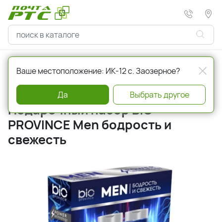
Главная
Красота и здоровье
Крема
Ваше местоположение: ИК-12 с. Заозерное?
Артикул
4602984028375
Да
Выбрать другое
Подарочный набор BIO
PROVINCE Men бодрость и
свежесть