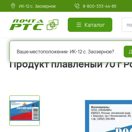
ИК-12 с. Заозерное
8-800-333-44-85
Каталог
Главная
Молочная продукция
Сыр, сырные продукты
Ваше местоположение: ИК-12 с. Заозерное?
Д
Продукт плавленый 70 г 