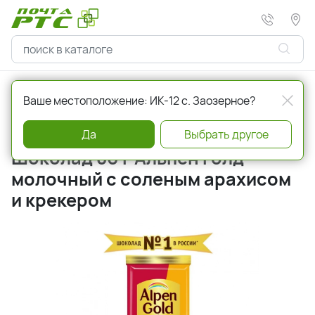
Главная
Кондитерские изделия
Шоколад
Ваше местоположение: ИК-12 с. Заозерное?
Артикул
a001225
Да
Выбрать другое
Шоколад 80 г Альпен Голд
молочный с соленым арахисом
и крекером