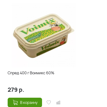
Спред 400 г Воимикс 60%
279
р.
В корзину