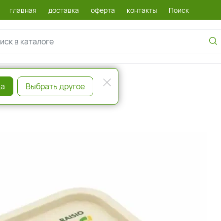
главная
доставка
оферта
контакты
Поиск
 маргарин
а
Выбрать другое