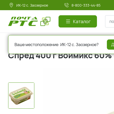
ИК-12 с. Заозерное
8-800-333-44-85
Каталог
Главная
Молочная продукция
Масло сливочное, спред,
Ваше местоположение: ИК-12 с. Заозерное?
Д
Спред 400 г Воимикс 60%