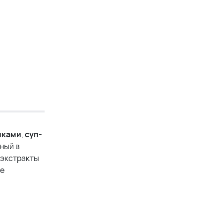
иками
,
суп
-
ный в
 экстракты
ое