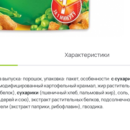
Характеристики
а выпуска: порошок, упаковка: пакет, особенности:
с
сухар
ь — модифицированный картофельный крахмал, жир раститель
белок),
сухарики
(пшеничный хлеб, пальмовый жир), соль,
ьдерей и сою), экстракт растительных белков, подсолнечн
тели (экстракт паприки, рибофлавин), гвоздика.