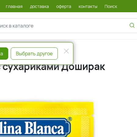
главная
доставка
оферта
контакты
Поиск
а
Выбрать другое
с сухариками Доширак