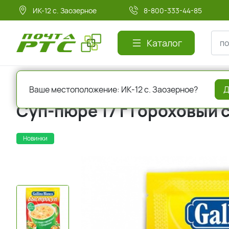
ИК-12 с. Заозерное
8-800-333-44-85
Каталог
Главная
Бакалея
Продукты быстрого приготовления
Ваше местоположение: ИК-12 с. Заозерное?
Д
Суп-пюре 17 г Гороховый 
Новинки