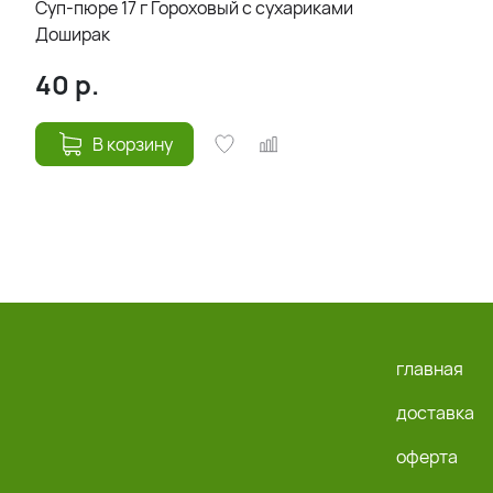
Суп-пюре 17 г Гороховый с сухариками
Доширак
40
р.
В корзину
главная
доставка
оферта