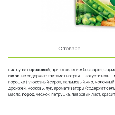
О товаре
вид супа:
гороховый
, приготовление: без варки, форм
пюре
, не содержит: глутамат натрия. ... загустител
порошке (глюкозный сироп, пальмовый жир, молочный 
дрожжей, морковь, лук, ароматизаторы (содержат сел
масло,
горох
, чеснок, петрушка, лавровый лист, краси