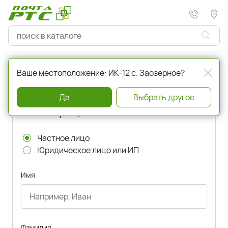
Главная
Регистрация
Ваше местоположение: ИК-12 с. Заозерное?
Да
Выбрать другое
Регистрация
Частное лицо
Юридическое лицо или ИП
Имя
Фамилия