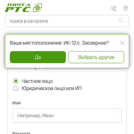
Главная
Регистрация
Ваше местоположение: ИК-12 с. Заозерное?
Да
Выбрать другое
Регистрация
Частное лицо
Юридическое лицо или ИП
Имя
Фамилия