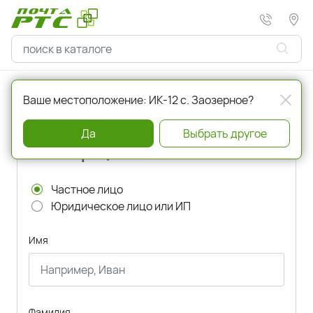
Главная
Регистрация
Ваше местоположение: ИК-12 с. Заозерное?
Да
Выбрать другое
Регистрация
Частное лицо
Юридическое лицо или ИП
Имя
Фамилия