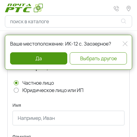
Главная
Регистрация
Ваше местоположение: ИК-12 с. Заозерное?
Да
Выбрать другое
Регистрация
Частное лицо
Юридическое лицо или ИП
Имя
Фамилия