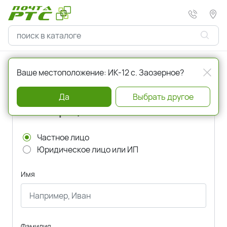
Главная
Регистрация
Ваше местоположение: ИК-12 с. Заозерное?
Да
Выбрать другое
Регистрация
Частное лицо
Юридическое лицо или ИП
Имя
Фамилия