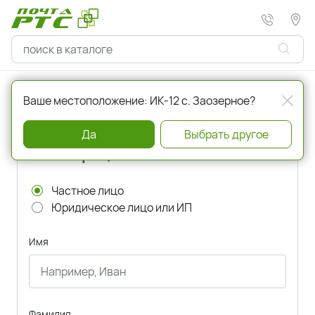
Главная
Регистрация
Ваше местоположение: ИК-12 с. Заозерное?
Да
Выбрать другое
Регистрация
Частное лицо
Юридическое лицо или ИП
Имя
Фамилия