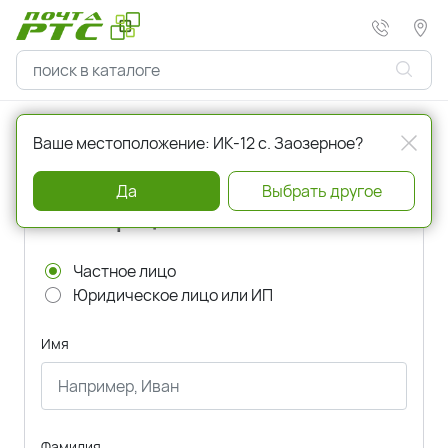
Главная
Регистрация
Ваше местоположение: ИК-12 с. Заозерное?
Да
Выбрать другое
Регистрация
Частное лицо
Юридическое лицо или ИП
Имя
Фамилия