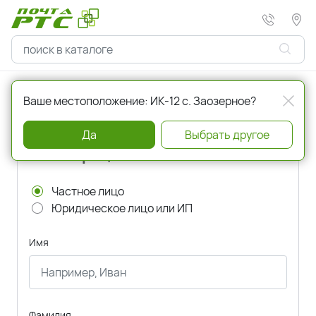
Главная
Регистрация
Ваше местоположение: ИК-12 с. Заозерное?
Да
Выбрать другое
Регистрация
Частное лицо
Юридическое лицо или ИП
Имя
Фамилия