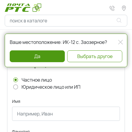
Главная
Регистрация
Ваше местоположение: ИК-12 с. Заозерное?
Да
Выбрать другое
Регистрация
Частное лицо
Юридическое лицо или ИП
Имя
Фамилия