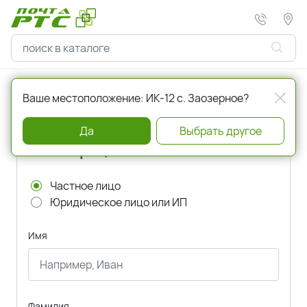
Главная
Регистрация
Ваше местоположение: ИК-12 с. Заозерное?
Да
Выбрать другое
Регистрация
Частное лицо
Юридическое лицо или ИП
Имя
Фамилия