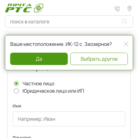
Главная
Регистрация
Ваше местоположение: ИК-12 с. Заозерное?
Да
Выбрать другое
Регистрация
Частное лицо
Юридическое лицо или ИП
Имя
Фамилия