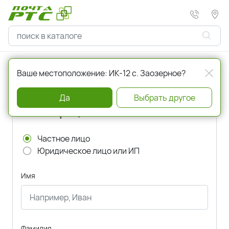
Главная
Регистрация
Ваше местоположение: ИК-12 с. Заозерное?
Да
Выбрать другое
Регистрация
Частное лицо
Юридическое лицо или ИП
Имя
Фамилия