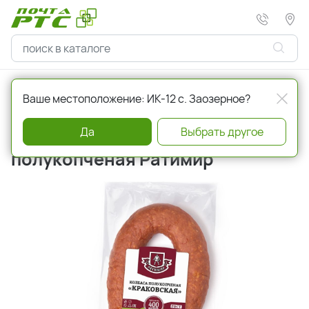
Главная
Гастрономия
Колбасы, сосиски
Ваше местоположение: ИК-12 с. Заозерное?
Да
Выбрать другое
Колбаса 400 г Краковская
полукопченая Ратимир