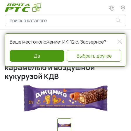
Главная
Кондитерские изделия
Шоколадные батончики
Ваше местоположение: ИК-12 с. Заозерное?
Да
Выбрать другое
Батончик 37 г Джумка с мягкой
карамелью и воздушной
кукурузой КДВ