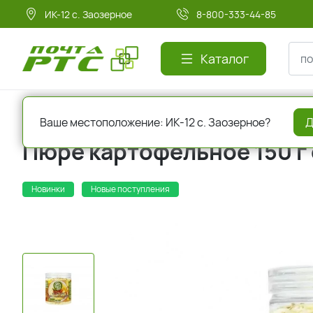
ИК-12 с. Заозерное
8-800-333-44-85
Каталог
Главная
Бакалея
Продукты быстрого приготовления
Ваше местоположение: ИК-12 с. Заозерное?
Д
Пюре картофельное 150 г
Новинки
Новые поступления