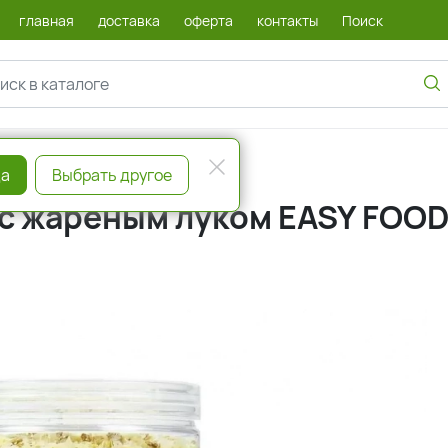
главная
доставка
оферта
контакты
Поиск
а
Выбрать другое
 с жареным луком EASY FOO