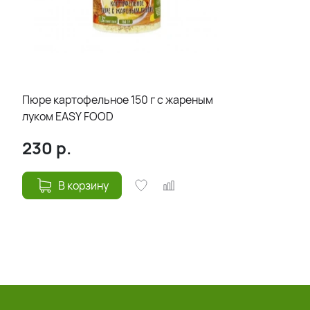
Пюре картофельное 150 г с жареным
луком EASY FOOD
230
р.
В корзину