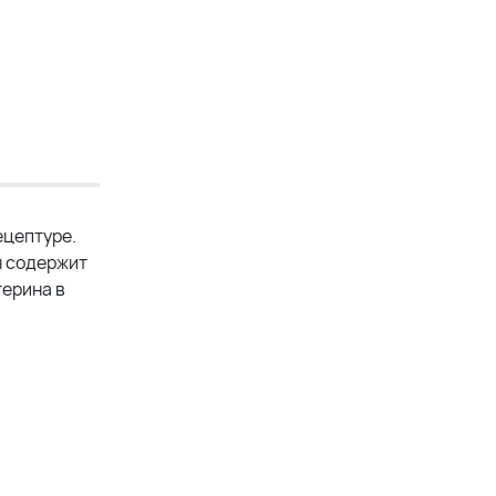
ецептуре.
н содержит
терина в