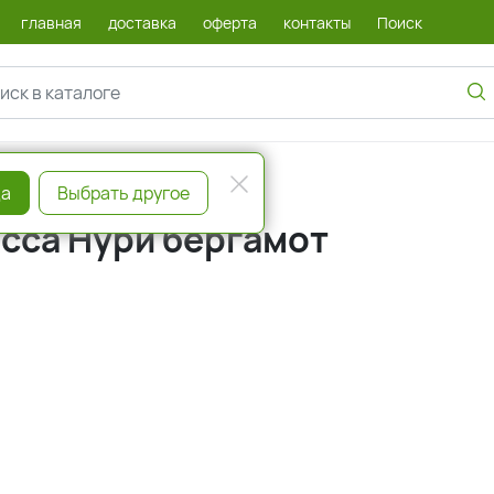
главная
доставка
оферта
контакты
Поиск
а
Выбрать другое
есса Нури бергамот