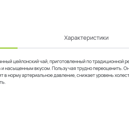
Характеристики
анный цейлонский чай, приготовленный по традиционной р
и насыщенным вкусом. Пользу чая трудно переоценить. О
дит в норму артериальное давление, снижает уровень холес
ть.