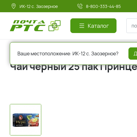
ИК-12 с. Заозерное
8-800-333-44-85
Каталог
Главная
Чай, кофе, сахар, мед
Чай
Ваше местоположение: ИК-12 с. Заозерное?
Д
Чай черный 25 пак Принц