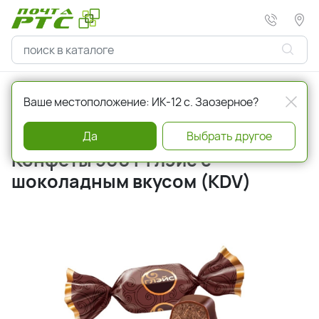
Главная
Кондитерские изделия
Конфеты
Ваше местоположение: ИК-12 с. Заозерное?
Артикул
232356
Да
Выбрать другое
Конфеты 500 г Глэйс с
шоколадным вкусом (KDV)