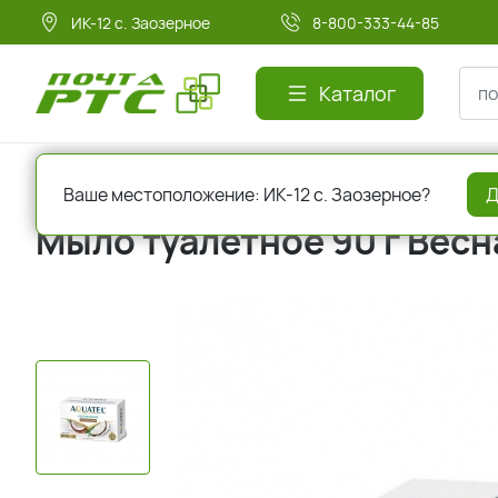
ИК-12 с. Заозерное
8-800-333-44-85
Каталог
Главная
Красота и здоровье
Мыло
Ваше местоположение: ИК-12 с. Заозерное?
Д
Мыло туалетное 90 г Вес