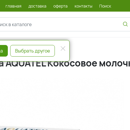
главная
доставка
оферта
контакты
Поиск
а
Выбрать другое
на AQUATEL Кокосовое молоч