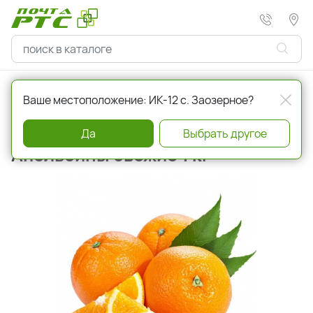
Главная
Овощи и фрукты
Ваше местоположение: ИК-12 с. Заозерное?
Артикул
232203
Да
Выбрать другое
Апельсины свежие 1 кг