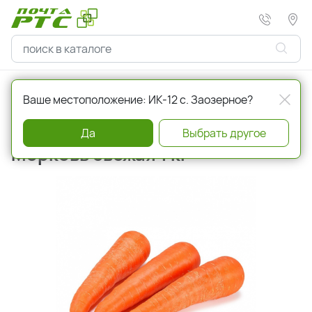
Главная
Овощи и фрукты
Ваше местоположение: ИК-12 с. Заозерное?
Артикул
a001236
Да
Выбрать другое
Морковь свежая 1 кг