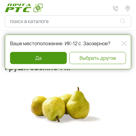
Главная
Овощи и фрукты
Ваше местоположение: ИК-12 с. Заозерное?
Артикул
a001241
Да
Выбрать другое
Груши свежие 1 кг