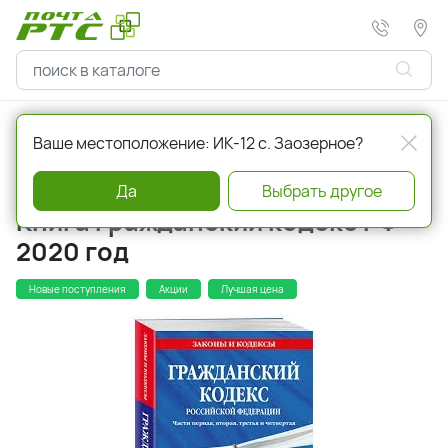
Главная
Канцелярские товары
Ваше местоположение: ИК-12 с. Заозерное?
Артикул
231295
Да
Выбрать другое
Книга Гражданский кодекс РФ
2020 год
Новые поступления
Акции
Лучшая цена