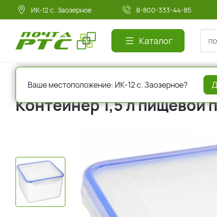
ИК-12 с. Заозерное
8-800-333-44-85
Каталог
Главная
Хозтовары
Посуда
Ваше местоположение: ИК-12 с. Заозерное?
Д
Контейнер 1,5 л пищевой 