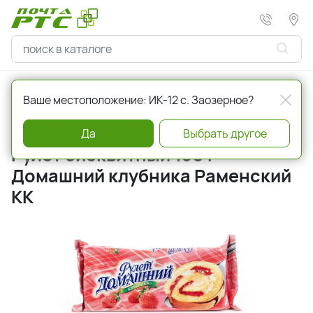
Главная
Кондитерские изделия
Рулеты
Ваше местоположение: ИК-12 с. Заозерное?
Артикул
241498
Да
Выбрать другое
Рулет бисквитный 150 г
Домашний клубника Раменский
КК