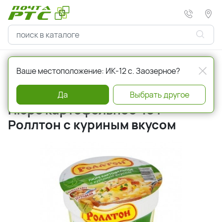
Главная
Бакалея
Продукты быстрого приготовления
Ваше местоположение: ИК-12 с. Заозерное?
Артикул
a000625
Да
Выбрать другое
Пюре картофельное 40 г
Роллтон с куриным вкусом